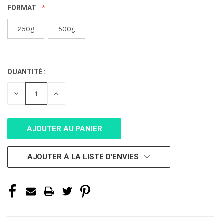
FORMAT:
250g
500g
QUANTITÉ :
STOCK
ACTUEL :
DIMINUER
AUGMENTER
LA
LA
QUANTITÉ
QUANTITÉ
POUR
POUR
UNDEFINED
UNDEFINED
AJOUTER À LA LISTE D'ENVIES