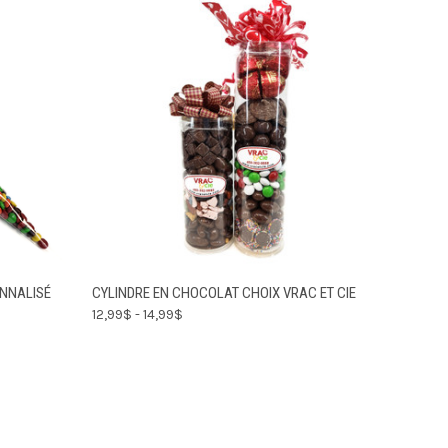
IR LES
CHOISIR LES
NNALISÉ
CYLINDRE EN CHOCOLAT CHOIX VRAC ET CIE
APERÇU RAPIDE
IONS
OPTIONS
12,99$ - 14,99$