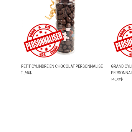
CHOISIR LES
PETIT CYLINDRE EN CHOCOLAT PERSONNALISÉ
GRAND CYL
APERÇU RAPIDE
APERÇU
OPTIONS
11,99$
PERSONNAL
14,99$