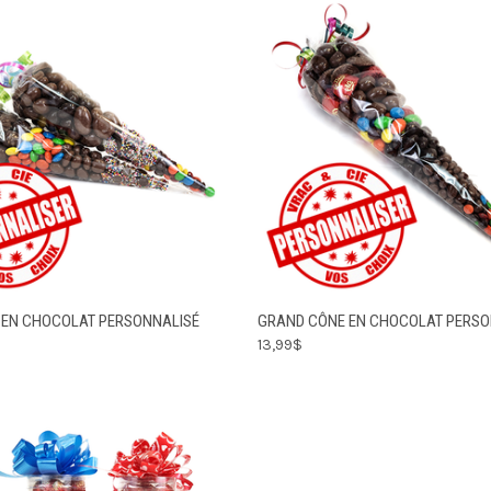
CHOISIR LES
CHOIS
E EN CHOCOLAT PERSONNALISÉ
GRAND CÔNE EN CHOCOLAT PERSO
 RAPIDE
APERÇU RAPIDE
OPTIONS
OPT
13,99$