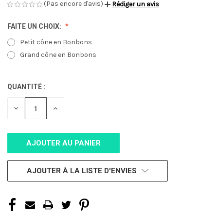
(Pas encore d'avis)
Rédiger un avis
FAITE UN CHOIX:
Petit cône en Bonbons
Grand cône en Bonbons
QUANTITÉ :
STOCK
ACTUEL :
DIMINUER
AUGMENTER
LA
LA
QUANTITÉ
QUANTITÉ
POUR
POUR
UNDEFINED
UNDEFINED
AJOUTER À LA LISTE D'ENVIES