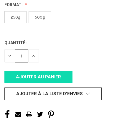
FORMAT:
250g
500g
QUANTITÉ :
STOCK
ACTUEL :
DIMINUER
AUGMENTER
LA
LA
QUANTITÉ
QUANTITÉ
POUR
POUR
UNDEFINED
UNDEFINED
AJOUTER À LA LISTE D'ENVIES